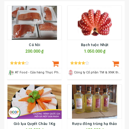
SẢN PHẨM
Sản phẩm khuyến mại
Sản phẩm mới
Sản phẩm được mua nhiều
Sản phẩm được xem nhiều
Cá hồi
Bạch tuộc Nhật
200.000 ₫
1.050.000 ₫
AT Food - Cửa hàng Thực Phẩm Sạch
Công ty Cổ phần TM & XNK thực phẩm Sao Mai