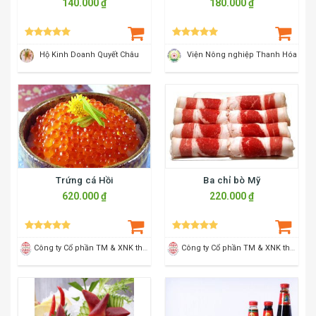
Giò lụa Quyết Châu 1Kg
Rượu đông trùng hạ thảo
140.000 ₫
180.000 ₫
Hộ Kinh Doanh Quyết Châu
Viện Nông nghiệp Thanh Hóa
Trứng cá Hồi
Ba chỉ bò Mỹ
620.000 ₫
220.000 ₫
Công ty Cổ phần TM & XNK thực phẩm Sao Mai
Công ty Cổ phần TM & XNK thực phẩm Sao Mai