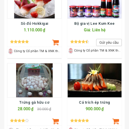
Sò đỏ Hokkigai
Bộ gia vị Lee Kum Kee
1.110.000 ₫
Giá: Liên hệ
Gửi yêu cầu
Công ty Cổ phần TM & XNK thực phẩm Sao Mai
Công ty Cổ phần TM & XNK thực phẩm Sao Mai
Trứng gà hữu cơ
Cá trích ép trứng