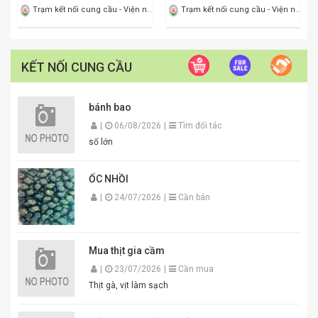
Tranh gỗ mỹ nghệ Hưng
Cua biển lột SH 79
Ngân Hải Tiến
1.000.000 ₫
400.000 ₫
Trạm kết nối cung cầu - Viện nông nghiệp Thanh Hoá
Trạm kết nối cung cầu - Viện nông nghiệp Thanh Hoá
KẾT NỐI CUNG CẦU
bánh bao
|
06/08/2026
|
Tìm đối tác
số lớn
ỐC NHỒI
|
24/07/2026
|
Cần bán
Mua thịt gia cầm