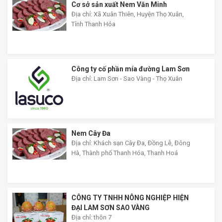
bún đậu chuẩn vị. Cam kết sản phẩm chất lượng,
đóng gói cẩn thận. Giao hàng nhanh toàn quốc. Đặt
mua ngay hôm nay để thưởng thức hương vị mắm
CƠ SỞ SẢN XUẤT, KINH DOANH
tôm đậm đà, chuẩn vị quê hương cùng An Quý Thiên
Hương! #MamTomAnQuyThienHuong #MamTom
Cơ sở sản xuất Nem Văn Minh
#BunDauMamTom #GiaViTruyenThong
Địa chỉ: Xã Xuân Thiên, Huyện Thọ Xuân,
#DacSanVietNam #TikTokShop #AnQuyThienHuong
Tỉnh Thanh Hóa
Công ty cố phần mía đường Lam Sơn
Địa chỉ: Lam Sơn - Sao Vàng - Thọ Xuân
Nem Cây Đa
Địa chỉ: Khách sạn Cây Đa, Đồng Lễ, Đông
Hà, Thành phố Thanh Hóa, Thanh Hoá