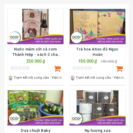
Công ty Cổ phần TM & XNK thực phẩm Sao Mai
SẢN PHẨM MỚI
Nước mắm cốt cá cơm
Trà hoa Atiso đỏ Ngọc
Thành Hiệp - xách 2 chai
Hoàn
500 ml
250.000 ₫
150.000 ₫
180.000 ₫
Trạm kết nối cung cầu - Viện nông nghiệp Thanh Hoá
Trạm kết nối cung cầu - Viện nông nghiệp Thanh Hoá