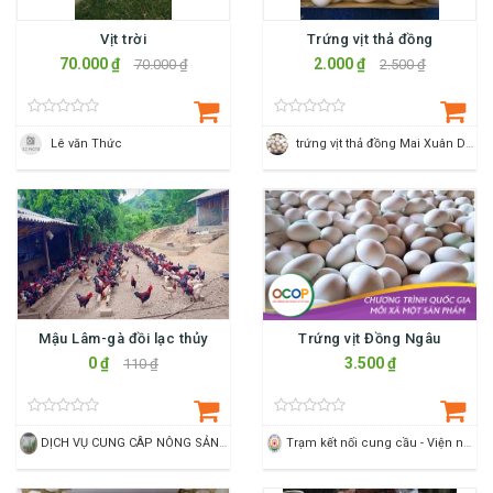
Vịt trời
Trứng vịt thả đồng
70.000 ₫
2.000 ₫
70.000 ₫
2.500 ₫
Lê văn Thức
trứng vịt thả đồng Mai Xuân Dàng
Mậu Lâm-gà đồi lạc thủy
Trứng vịt Đồng Ngâu
0 ₫
3.500 ₫
110 ₫
DỊCH VỤ CUNG CÂP NÔNG SẢN SẠCH LÊ PHƯƠNG
Trạm kết nối cung cầu - Viện nông nghiệp Thanh Hoá