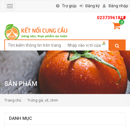
Trợ giúp
Đăng ký
Đăng nhập
Toggle
navigation
02373961818
0
SẢN PHẨM
Trang chủ
Trứng gà, vịt, chim
DANH MỤC