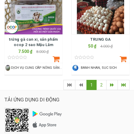
trứng gà can xi, sản phẩm
TRUNG GA
ocop 2 sao Mậu Lâm
50 ₫
4.000 ₫
7.500 ₫
8.000 ₫
DỊCH VỤ CUNG CÂP NÔNG SẢN SẠCH LÊ PHƯƠNG
BANH NHAN, SUC SICH
1
2
TẢI ỨNG DỤNG DI ĐỘNG