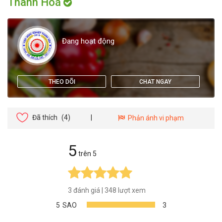
Thanh Hoá
Đang hoạt động
THEO DÕI
CHAT NGAY
Đã thích
(4)
|
Phản ánh vi phạm
5
trên 5
3 đánh giá
|
348 lượt xem
5
SAO
3