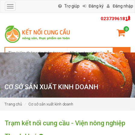
Trợ giúp
Đăng ký
Đăng nhập
Toggle
navigation
02373961818
0
CƠ SỞ SẢN XUẤT KINH DOANH
Trang chủ
Cơ sở sản xuất kinh doanh
Trạm kết nối cung cầu - Viện nông nghiệp