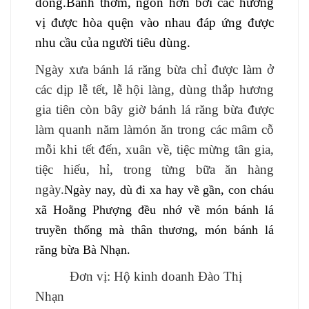
dong.Bánh thơm, ngon hơn bởi các hương
vị được hòa quện vào nhau đáp ứng được
nhu cầu của người tiêu dùng.
Ngày xưa bánh lá răng bừa chỉ được làm ở
các dịp lễ tết, lễ hội làng, dùng thắp hương
gia tiên còn bây giờ bánh lá răng bừa được
làm quanh năm làmón ăn
trong các mâm cỗ
mỗi khi tết đến, xuân
về,
tiệc mừng tân gia,
tiệc hiếu, hỉ
, trong từng bữa ăn hàng
ngày
.
Ngày nay, dù đi xa hay về gần, con cháu
xã Hoằng Phượng đều nhớ về món bánh lá
truyền thống mà thân thương, món bánh lá
răng bừa Bà Nhạn.
Đơn vị:
Hộ kinh doanh
Đào Thị
Nhạn