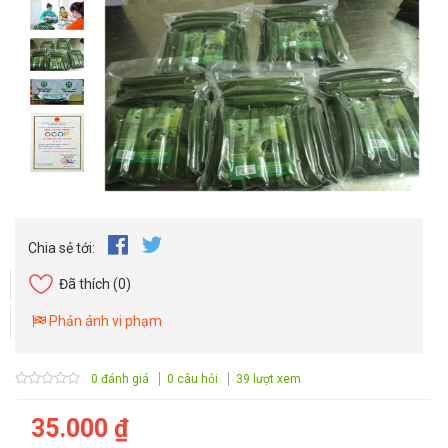
Chia sẻ tới:
Đã thích
(0)
Phản ánh vi phạm
0 đánh giá
0 câu hỏi
39 lượt xem
35.000 ₫