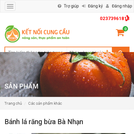
Trợ giúp
Đăng ký
Đăng nhập
Toggle
navigation
02373961818
0
SẢN PHẨM
Trang chủ
Các sản phẩm khác
Bánh lá răng bừa Bà Nhạn