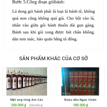
Bước
5
:Công đoạn
góibánh
:
Lá dong gói bánh phải là loại lá bánh tẻ, không
quá non cũng không quá già. Cho bột vào lá,
nhân vào giữa gói bánh thuôn dài gọn gàng.
Bánh sau khi gói xong được hút chân không,
dán tem mác, bảo quản bằng tủ đông.
SẢN PHẨM KHÁC CỦA CƠ SỞ
Mật ong rừng Am Các
Rượu dâu Ngọc Hoàn
200.000 ₫
180.000 ₫
200.000 ₫