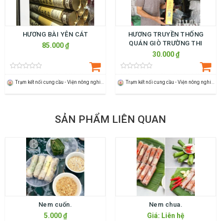
HƯƠNG BÀI YÊN CÁT
HƯƠNG TRUYỀN THỐNG
QUÁN GIÒ TRƯỜNG THI
85.000 ₫
30.000 ₫
Trạm kết nối cung cầu - Viện nông nghiệp Thanh Hoá
Trạm kết nối cung cầu - Viện nông nghiệp Thanh Hoá
SẢN PHẨM LIÊN QUAN
Nem cuốn.
Nem chua.
5.000 ₫
Giá: Liên hệ