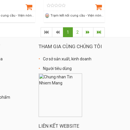
Trạm kết nối cung cầu - Viện nông nghiệp Thanh Hoá
Trạm kết nối cung cầu - Viện nông nghiệp Thanh Hoá
1
2
Ý
THAM GIA CÙNG CHÚNG TÔI
óa
Cơ sở sản xuất, kinh doanh
Người tiêu dùng
n phẩm
LIÊN KẾT WEBSITE