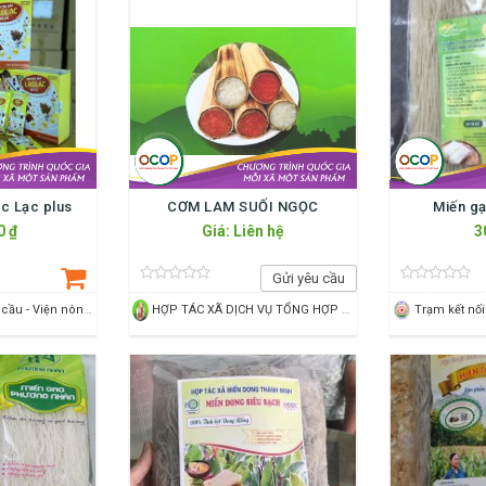
c Lạc plus
CƠM LAM SUỐI NGỌC
Miến g
0 ₫
Giá: Liên hệ
3
Gửi yêu cầu
Trạm kết nối cung cầu - Viện nông nghiệp Thanh Hoá
HỢP TÁC XÃ DỊCH VỤ TỔNG HỢP NÔNG NGHIỆP CẨM LƯƠNG