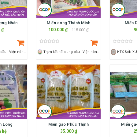
ơng Nhàn
Miến dong Thành Minh
Miến 
 ₫
100.000 ₫
9
115.000 ₫
Trạm kết nối cung cầu - Viện nông nghiệp Thanh Hoá
Trạm kết nối cung cầu - Viện nông nghiệp Thanh Hoá
ân Long
Miến gạo Phúc Thịnh
Miến gạ
n hệ
35.000 ₫
2