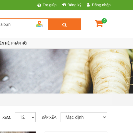
Trợ giúp
Đăng ký
Đăng nhập
0
IÊN HỆ, PHẢN HỒI
XEM:
SẮP XẾP: