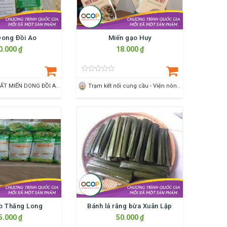
Dong Đồi Ao
Miến gạo Huy
0.000 ₫
18.000 ₫
HTX SẢN XUẤT MIẾN DONG ĐỒI AO XÃ CẨM BÌNH
Trạm kết nối cung cầu - Viện nông nghiệp Thanh Hoá
o Thăng Long
Bánh lá răng bừa Xuân Lập
5.000 ₫
50.000 ₫