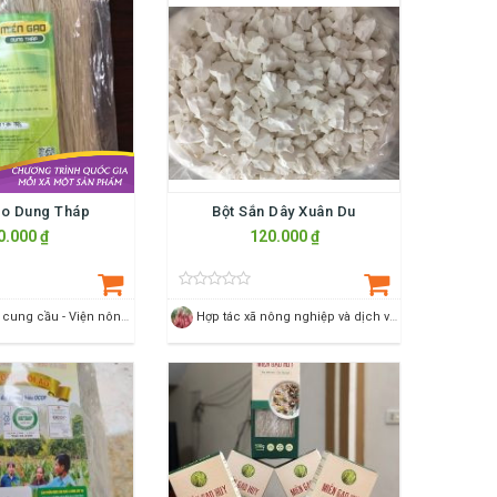
ạo Dung Tháp
Bột Sắn Dây Xuân Du
0.000 ₫
120.000 ₫
Trạm kết nối cung cầu - Viện nông nghiệp Thanh Hoá
Hợp tác xã nông nghiệp và dịch vụ xuân du