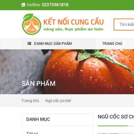
Hotline:
02373961818
DANH MỤC SẢN PHẨM
TRANG CHỦ
SẢN PHẨM
Trang chủ
Ngũ cốc sơ chế
NGŨ CỐC SƠ C
DANH MỤC