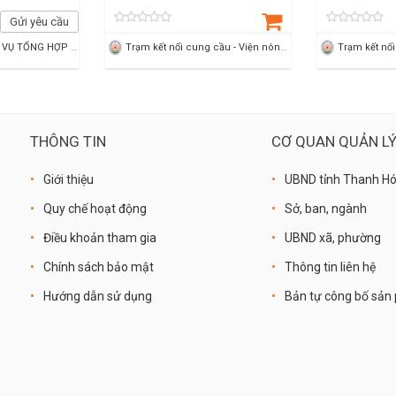
Gửi yêu cầu
HỢP TÁC XÃ DỊCH VỤ TỔNG HỢP HỢP LONG
Trạm kết nối cung cầu - Viện nông nghiệp Thanh Hoá
THÔNG TIN
CƠ QUAN QUẢN L
Giới thiệu
UBND tỉnh Thanh H
Quy chế hoạt động
Sở, ban, ngành
Điều khoản tham gia
UBND xã, phường
Chính sách bảo mật
Thông tin liên hệ
Hướng dẫn sử dụng
Bản tự công bố sả