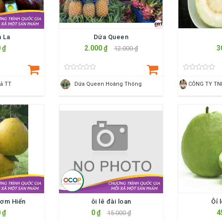
 La
Dứa Queen
 ₫
2.000 ₫
3
12.000 ₫
ả TT
Dứa Queen Hoàng Thông
hơm Hiển
ôi lê đài loan
Ôỉ 
 ₫
0 ₫
4
15.000 ₫