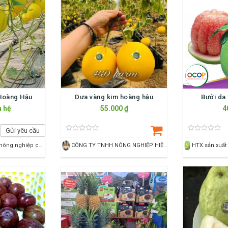
Hoàng Hậu
Dưa vàng kim hoàng hậu
Bưởi da
n hệ
55.000 ₫
4
Gửi yêu cầu
Hợp tác xã dịch vụ nông nghiệp công nghệ cao Hoằng Đạt
CÔNG TY TNHH NÔNG NGHIỆP HIỆN ĐẠI LAM SƠN SAO VÀNG