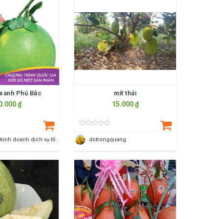
 xanh Phú Bắc
mít thái
0.000 ₫
15.000 ₫
HTX sản xuất kinh doanh dịch vụ tổng hợp cây ăn quả có múi xã Bắc Lương
dotrongquang