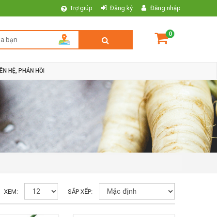
Trợ giúp
Đăng ký
Đăng nhập
0
IÊN HỆ, PHẢN HỒI
XEM:
SẮP XẾP: