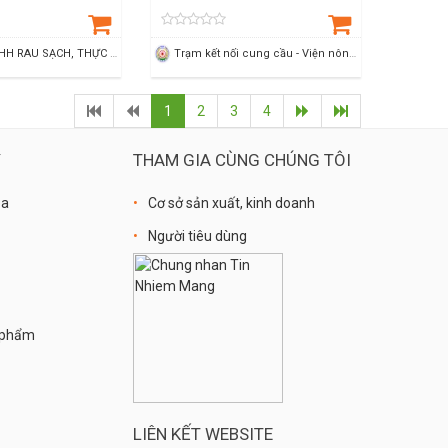
CÔNG TY TNHH RAU SẠCH, THỰC PHẨM SẠCH THÙY DƯƠNG
Trạm kết nối cung cầu - Viện nông nghiệp Thanh Hoá
1
2
3
4
Ý
THAM GIA CÙNG CHÚNG TÔI
óa
Cơ sở sản xuất, kinh doanh
Người tiêu dùng
n phẩm
LIÊN KẾT WEBSITE