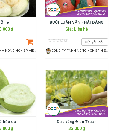
Ổi lê
BƯỞI LUẬN VĂN - HẢI ĐĂNG
0.000 ₫
Giá: Liên hệ
Gửi yêu cầu
CÔNG TY TNHH NÔNG NGHIỆP HIỆN ĐẠI LAM SƠN SAO VÀNG
CÔNG TY TNHH NÔNG NGHIỆP HIỆN ĐẠI LAM SƠN SAO VÀNG
lê hữu cơ
Dưa vàng Đien Trach
5.000 ₫
35.000 ₫