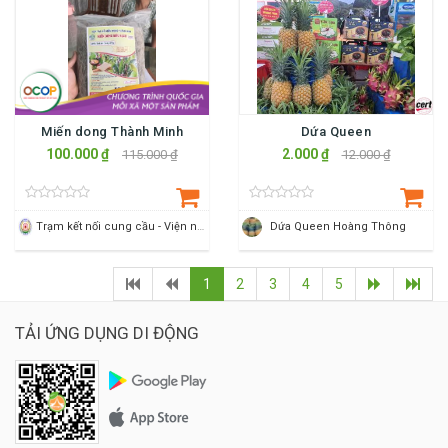
Miến dong Thành Minh
Dứa Queen
100.000 ₫
2.000 ₫
115.000 ₫
12.000 ₫
Trạm kết nối cung cầu - Viện nông nghiệp Thanh Hoá
Dứa Queen Hoàng Thông
1
2
3
4
5
TẢI ỨNG DỤNG DI ĐỘNG