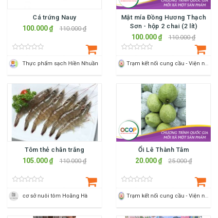
Cá trứng Nauy
Mật mía Đồng Hương Thạch
Sơn - hộp 2 chai (2 lít)
100.000 ₫
110.000 ₫
100.000 ₫
110.000 ₫
Thực phẩm sạch Hiền Nhuần
Trạm kết nối cung cầu - Viện nông nghiệp Thanh Hoá
Tôm thẻ chân trắng
Ổi Lê Thành Tâm
105.000 ₫
20.000 ₫
110.000 ₫
25.000 ₫
cơ sở nuôi tôm Hoằng Hà
Trạm kết nối cung cầu - Viện nông nghiệp Thanh Hoá