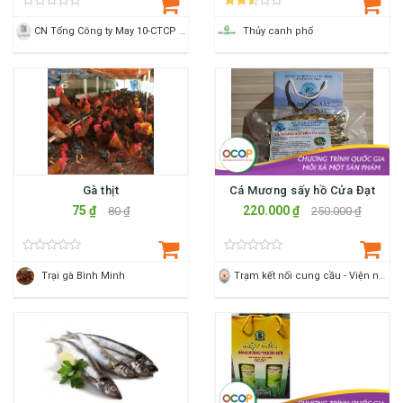
CN Tổng Công ty May 10-CTCP Siêu Thị M10marrt
Thủy canh phố
Gà thịt
Cá Mương sấy hồ Cửa Đạt
75 ₫
220.000 ₫
80 ₫
250.000 ₫
Trại gà Bình Minh
Trạm kết nối cung cầu - Viện nông nghiệp Thanh Hoá