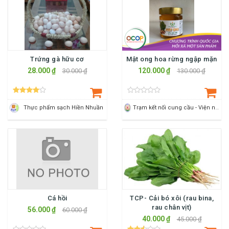
Trứng gà hữu cơ
Mật ong hoa rừng ngập mặn
28.000 ₫
120.000 ₫
30.000 ₫
130.000 ₫
Thực phẩm sạch Hiền Nhuần
Trạm kết nối cung cầu - Viện nông nghiệp Thanh Hoá
Cá hồi
TCP- Cải bó xôi (rau bina,
rau chân vịt)
56.000 ₫
60.000 ₫
40.000 ₫
45.000 ₫