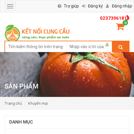
Trợ giúp
Đăng ký
Đăng nhập
Toggle
navigation
02373961818
0
SẢN PHẨM
Trang chủ
Khuyến mại
DANH MỤC