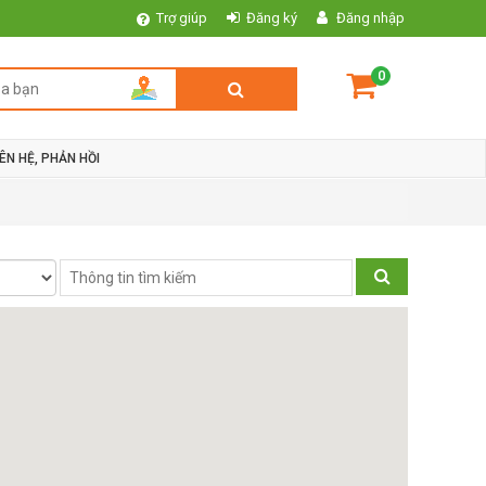
Trợ giúp
Đăng ký
Đăng nhập
0
IÊN HỆ, PHẢN HỒI