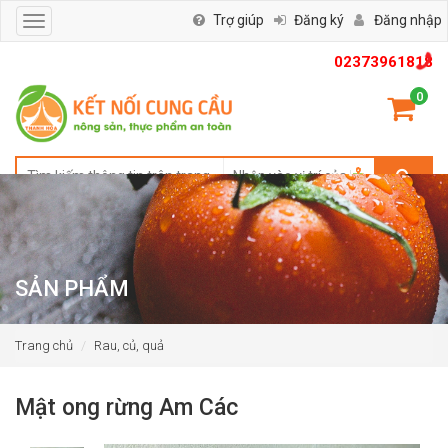
Trợ giúp
Đăng ký
Đăng nhập
Toggle
navigation
02373961818
0
SẢN PHẨM
Trang chủ
Rau, củ, quả
Mật ong rừng Am Các