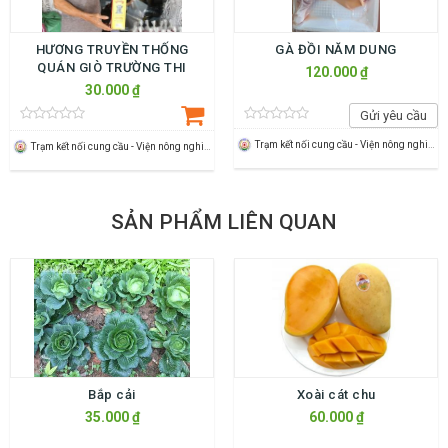
HƯƠNG TRUYỀN THỐNG
GÀ ĐỒI NĂM DUNG
QUÁN GIÒ TRƯỜNG THI
120.000 ₫
30.000 ₫
Gửi yêu cầu
Trạm kết nối cung cầu - Viện nông nghiệp Thanh Hoá
Trạm kết nối cung cầu - Viện nông nghiệp Thanh Hoá
SẢN PHẨM LIÊN QUAN
Bắp cải
Xoài cát chu
35.000 ₫
60.000 ₫