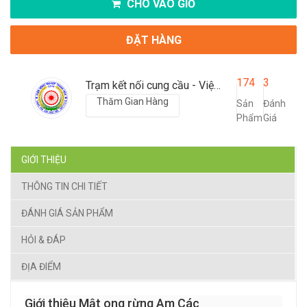
CHO VÀO GIỎ
ĐẶT HÀNG
174
3
Trạm kết nối cung cầu - Viện nông nghiệp Thanh Hoá
Thăm Gian Hàng
Sản
Đánh
Phẩm
Giá
GIỚI THIỆU
THÔNG TIN CHI TIẾT
ĐÁNH GIÁ SẢN PHẨM
HỎI & ĐÁP
ĐỊA ĐIỂM
Giới thiệu Mật ong rừng Am Các