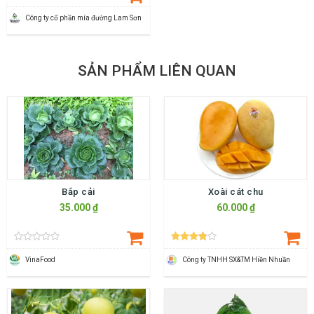
Công ty cố phần mía đường Lam Sơn
SẢN PHẨM LIÊN QUAN
Bắp cải
Xoài cát chu
35.000 ₫
60.000 ₫
VinaFood
Công ty TNHH SX&TM Hiền Nhuần