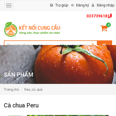
Trợ giúp
Đăng ký
Đăng nhập
Toggle
navigation
02373961818
0
SẢN PHẨM
Trang chủ
Rau, củ, quả
Cà chua Peru