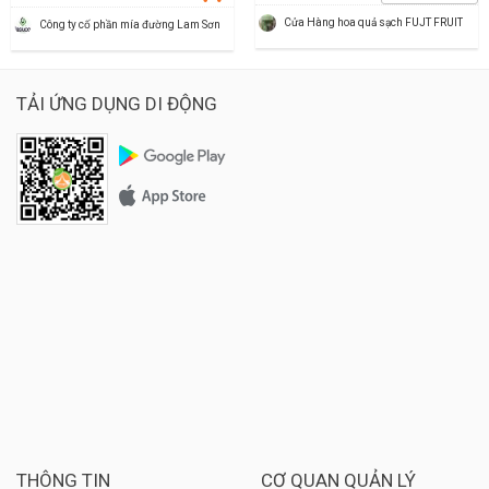
Cửa Hàng hoa quả sạch FUJT FRUIT
Công ty cố phần mía đường Lam Sơn
TẢI ỨNG DỤNG DI ĐỘNG
THÔNG TIN
CƠ QUAN QUẢN LÝ