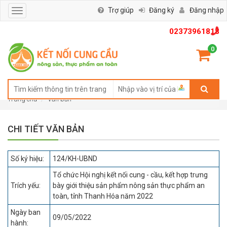
Trợ giúp
Đăng ký
Đăng nhập
Toggle
navigation
02373961818
0
Trang chủ
Văn bản
CHI TIẾT VĂN BẢN
Số ký hiệu:
124/KH-UBND
Tổ chức Hội nghị kết nối cung - cầu, kết hợp trưng
Trích yếu:
bày giới thiệu sản phẩm nông sản thực phẩm an
toàn, tỉnh Thanh Hóa năm 2022
Ngày ban
09/05/2022
hành: