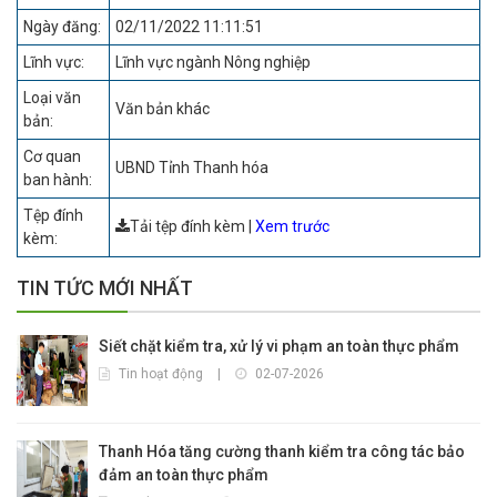
Ngày đăng:
02/11/2022 11:11:51
Lĩnh vực:
Lĩnh vực ngành Nông nghiệp
Loại văn
Văn bản khác
bản:
Cơ quan
UBND Tỉnh Thanh hóa
ban hành:
Tệp đính
Tải tệp đính kèm
|
Xem trước
kèm:
TIN TỨC MỚI NHẤT
Siết chặt kiểm tra, xử lý vi phạm an toàn thực phẩm
Tin hoạt động
|
02-07-2026
Thanh Hóa tăng cường thanh kiểm tra công tác bảo
đảm an toàn thực phẩm