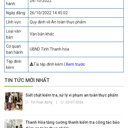
24/10/2022
hành:
Ngày đăng:
26/10/2022 14:45:02
Lĩnh vực:
Quy định về An toàn thực phẩm
Loại văn
Văn bản khác
bản:
Cơ quan
UBND Tỉnh Thanh hóa
ban hành:
Tệp đính
Tải tệp đính kèm
|
Xem trước
kèm:
TIN TỨC MỚI NHẤT
Siết chặt kiểm tra, xử lý vi phạm an toàn thực phẩm
Tin hoạt động
|
02-07-2026
Thanh Hóa tăng cường thanh kiểm tra công tác bảo