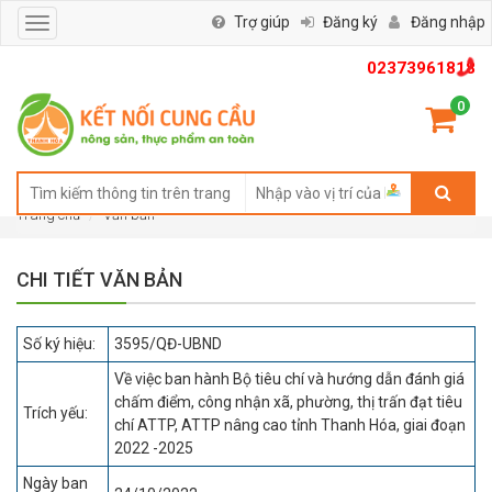
Trợ giúp
Đăng ký
Đăng nhập
Toggle
navigation
02373961818
0
Trang chủ
Văn bản
CHI TIẾT VĂN BẢN
Số ký hiệu:
3595/QĐ-UBND
Về việc ban hành Bộ tiêu chí và hướng dẫn đánh giá
chấm điểm, công nhận xã, phường, thị trấn đạt tiêu
Trích yếu:
chí ATTP, ATTP nâng cao tỉnh Thanh Hóa, giai đoạn
2022 -2025
Ngày ban