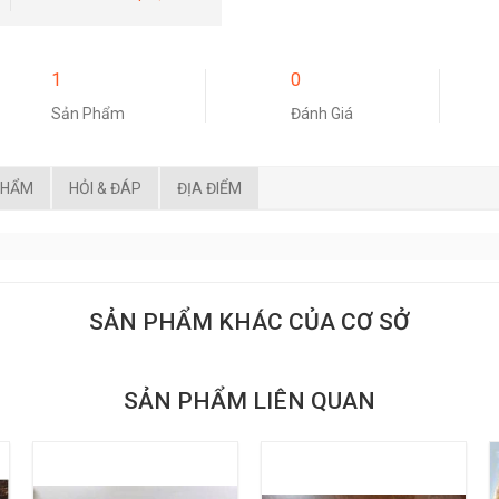
1
0
Sản Phẩm
Đánh Giá
PHẨM
HỎI & ĐÁP
ĐỊA ĐIỂM
SẢN PHẨM KHÁC CỦA CƠ SỞ
SẢN PHẨM LIÊN QUAN