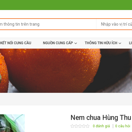
KẾT NỐI CUNG CẦU
NGUỒN CUNG CẤP
THÔNG TIN HỮU ÍCH
L
Nem chua Hùng Th
0 đánh giá
0 câu hỏi