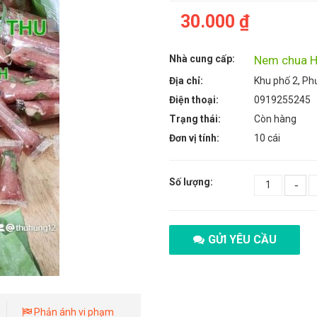
30.000 ₫
Nhà cung cấp:
Nem chua H
Địa chỉ:
Khu phố 2, P
Điện thoại:
0919255245
Trạng thái:
Còn hàng
Đơn vị tính:
10 cái
Số lượng:
-
GỬI YÊU CẦU
Phản ánh vi phạm