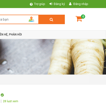
Trợ giúp
Đăng ký
Đăng nhập
0
IÊN HỆ, PHẢN HỒI
u
28 lượt xem