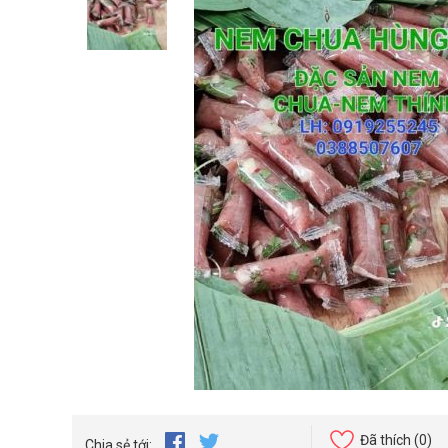
Đã thích
(0)
Chia sẻ tới: