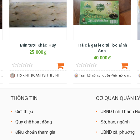
Bún tươi Khắc Huy
Trà cà gai leo túi lọc Bình
Sơn
25.000 ₫
40.000 ₫
Trạm kết nối cung cầu - Viện nông nghiệp Thanh Hoá
HỘ KINH DOANH VI THỊ LINH
Trạm kết nối cung cầu - Viện nông nghiệp Thanh Hoá
THÔNG TIN
CƠ QUAN QUẢN L
Giới thiệu
UBND tỉnh Thanh H
Quy chế hoạt động
Sở, ban, ngành
Điều khoản tham gia
UBND xã, phường