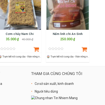
Cơm cháy Nam Chi
Nấm linh chi An Sinh
35.000 ₫
250.000 ₫
40.000 ₫
Trạm kết nối cung cầu - Viện nông nghiệp Thanh Hoá
Trạm kết nối cung cầu - Viện nông nghiệp Thanh Hoá
Ý
THAM GIA CÙNG CHÚNG TÔI
óa
Cơ sở sản xuất, kinh doanh
Người tiêu dùng