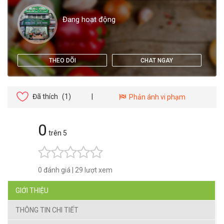
Đang hoạt động
THEO DÕI
CHAT NGAY
Đã thích
(1)
|
Phản ánh vi phạm
0
trên 5
0 đánh giá
|
29 lượt xem
GIỚI THIỆU
THÔNG TIN CHI TIẾT