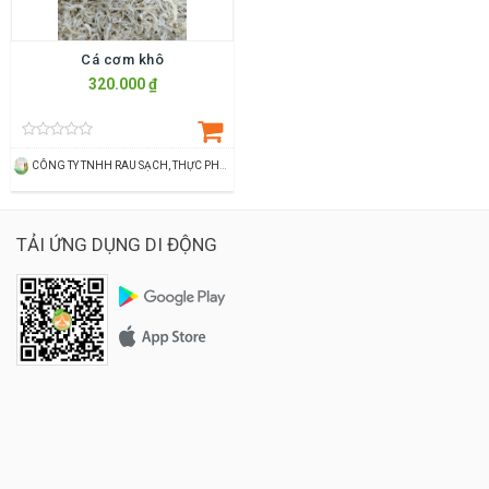
Cá cơm khô
320.000 ₫
CÔNG TY TNHH RAU SẠCH, THỰC PHẨM SẠCH THÙY DƯƠNG
TẢI ỨNG DỤNG DI ĐỘNG