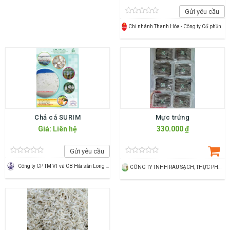
Gửi yêu cầu
Chi nhánh Thanh Hóa - Công ty Cổ phần Dịch vụ Thương mại Tổng hợp Vincommerce
Chả cá SURIM
Mực trứng
Giá: Liên hệ
330.000 ₫
Gửi yêu cầu
Công ty CP TM VT và CB Hải sản Long Hải
CÔNG TY TNHH RAU SẠCH, THỰC PHẨM SẠCH THÙY DƯƠNG