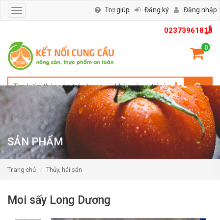
Trợ giúp
Đăng ký
Đăng nhập
Toggle
navigation
02373961818
0
SẢN PHẨM
Trang chủ
Thủy, hải sản
Moi sấy Long Dương