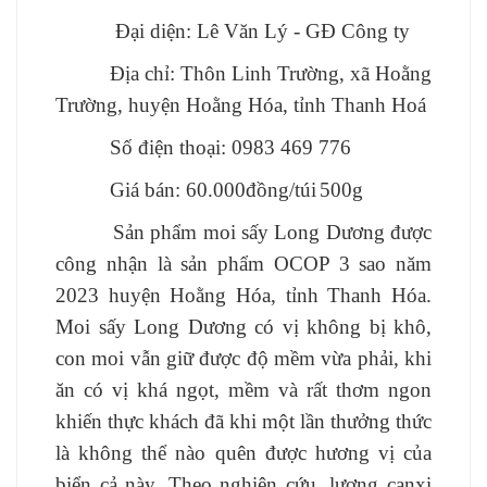
Đại diện:
Lê Văn Lý
- GĐ Công ty
Địa chỉ:
Thôn Linh Trường,
xã
Hoằng
Trường
, huyện H
oằng Hóa
, tỉnh Thanh Hoá
Số điện thoại: 09
83 469 776
Giá bán:
60
.000đồng/
túi
500g
Sản phẩm moi sấy Long Dương được
công nhận là sản phẩm OCOP 3 sao năm
2023 huyện Hoằng Hóa, tỉnh Thanh Hóa.
Moi sấy Long Dương có vị không bị khô,
con moi vẫn giữ được độ mềm vừa phải, khi
ăn có vị khá ngọt, mềm và rất thơm ngon
khiến thực khách đã khi một lần thưởng thức
là không thể nào quên được hương vị của
biển cả này. Theo nghiên cứu,
l
ượng canxi