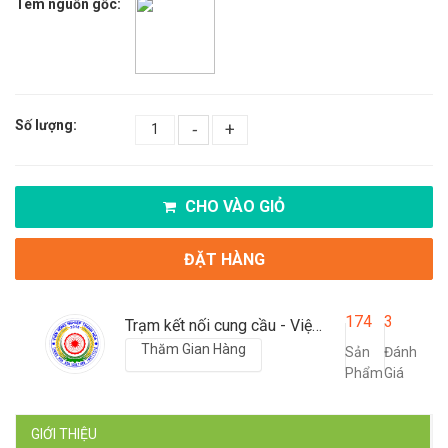
Tem nguồn gốc:
Số lượng:
-
+
CHO VÀO GIỎ
ĐẶT HÀNG
174
3
Trạm kết nối cung cầu - Viện nông nghiệp Thanh Hoá
Thăm Gian Hàng
Sản
Đánh
Phẩm
Giá
GIỚI THIỆU