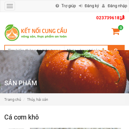
Trợ giúp
Đăng ký
Đăng nhập
Toggle
navigation
02373961818
0
SẢN PHẨM
Trang chủ
Thủy, hải sản
Cá cơm khô