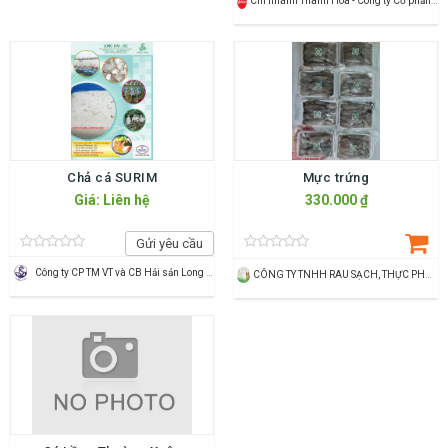
Chi nhánh Thanh Hóa - Công ty Cổ phần Dịch vụ Thương mại Tổng hợp Vincommerce
Chả cá SURIM
Mực trứng
Giá: Liên hệ
330.000 ₫
Gửi yêu cầu
Công ty CP TM VT và CB Hải sản Long Hải
CÔNG TY TNHH RAU SẠCH, THỰC PHẨM SẠCH THÙY DƯƠNG