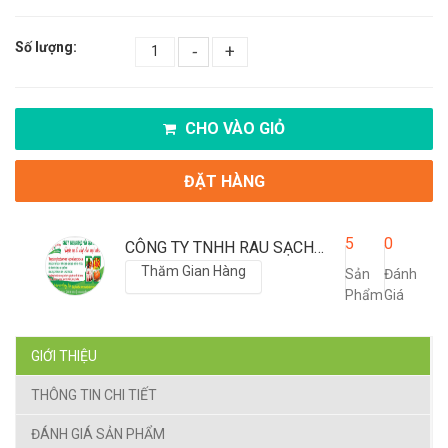
Số lượng:
-
+
CHO VÀO GIỎ
ĐẶT HÀNG
5
0
CÔNG TY TNHH RAU SẠCH, THỰC PHẨM SẠCH THÙY DƯƠNG
Thăm Gian Hàng
Sản
Đánh
Phẩm
Giá
GIỚI THIỆU
THÔNG TIN CHI TIẾT
ĐÁNH GIÁ SẢN PHẨM