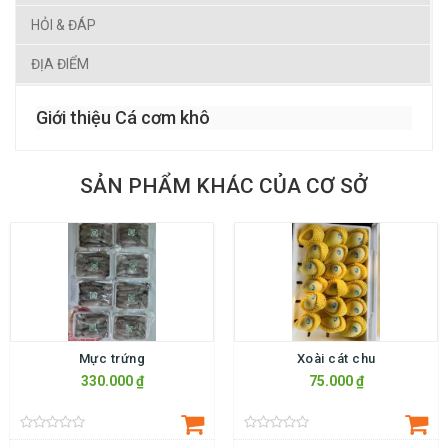
HỎI & ĐÁP
ĐỊA ĐIỂM
Giới thiệu Cá cơm khô
SẢN PHẨM KHÁC CỦA CƠ SỞ
Mực trứng
Xoài cát chu
330.000 ₫
75.000 ₫