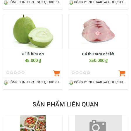
CÔNG TY TNHH RAU SẠCH, THỰC PHẨM SẠCH THÙY DƯƠNG
CÔNG TY TNHH RAU SẠCH, THỰC PHẨM SẠCH THÙY DƯƠNG
Ôỉ lê hữu cơ
Cá thu tươi cắt lát
45.000 ₫
250.000 ₫
CÔNG TY TNHH RAU SẠCH, THỰC PHẨM SẠCH THÙY DƯƠNG
CÔNG TY TNHH RAU SẠCH, THỰC PHẨM SẠCH THÙY DƯƠNG
SẢN PHẨM LIÊN QUAN