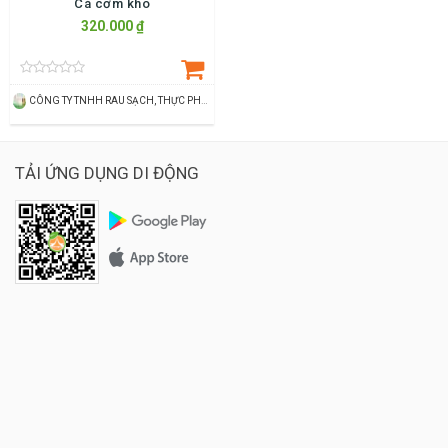
Cá cơm khô
320.000 ₫
CÔNG TY TNHH RAU SẠCH, THỰC PHẨM SẠCH THÙY DƯƠNG
TẢI ỨNG DỤNG DI ĐỘNG