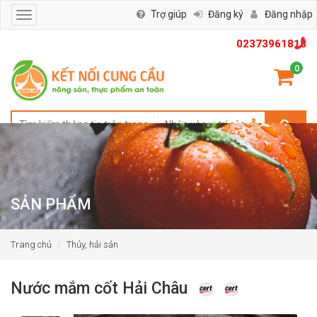
Trợ giúp
Đăng ký
Đăng nhập
Toggle
navigation
02373961818
0
SẢN PHẨM
Trang chủ
Thủy, hải sản
Nước mắm cốt Hải Châu