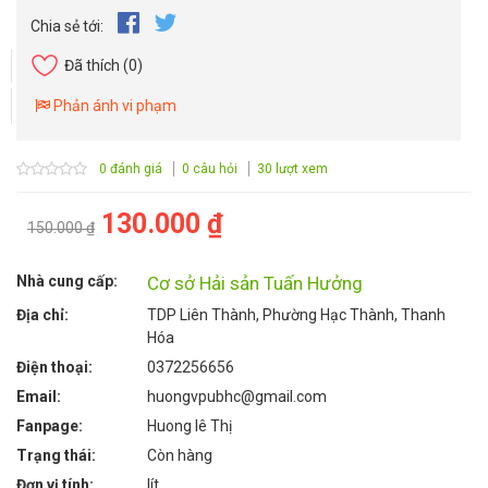
Chia sẻ tới:
Đã thích
(0)
Phản ánh vi phạm
0 đánh giá
0 câu hỏi
30 lượt xem
130.000 ₫
150.000 ₫
Nhà cung cấp:
Cơ sở Hải sản Tuấn Hưởng
Địa chỉ:
TDP Liên Thành, Phường Hạc Thành, Thanh
Hóa
Điện thoại:
0372256656
Email:
huongvpubhc@gmail.com
Fanpage:
Huong lê Thị
Trạng thái:
Còn hàng
Đơn vị tính:
lít