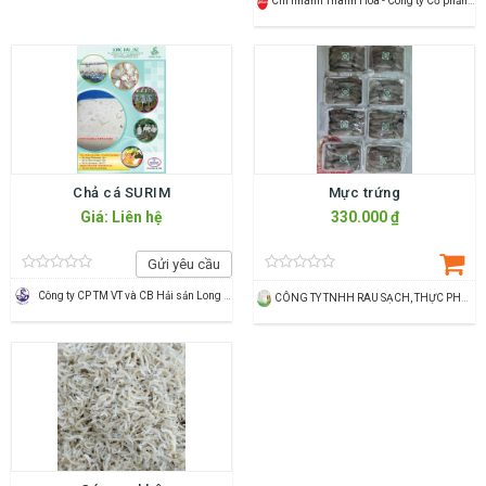
Chi nhánh Thanh Hóa - Công ty Cổ phần Dịch vụ Thương mại Tổng hợp Vincommerce
Chả cá SURIM
Mực trứng
Giá: Liên hệ
330.000 ₫
Gửi yêu cầu
Công ty CP TM VT và CB Hải sản Long Hải
CÔNG TY TNHH RAU SẠCH, THỰC PHẨM SẠCH THÙY DƯƠNG