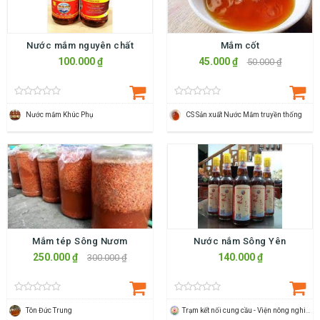
Nước mắm nguyên chất
Mắm cốt
100.000 ₫
45.000 ₫
50.000 ₫
Nước mắm Khúc Phụ
CS Sản xuất Nước Mắm truyền thống
Mắm tép Sông Nươm
Nước nắm Sông Yên
250.000 ₫
140.000 ₫
300.000 ₫
Tôn Đức Trung
Trạm kết nối cung cầu - Viện nông nghiệp Thanh Hoá