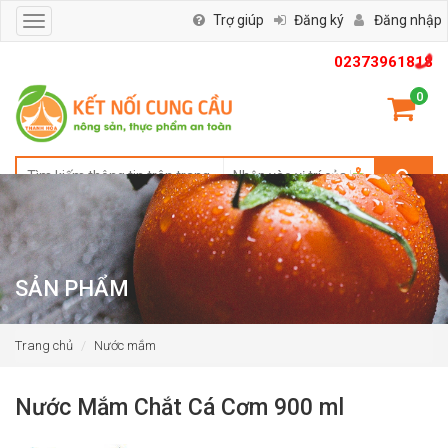
Trợ giúp
Đăng ký
Đăng nhập
Toggle
navigation
02373961818
0
SẢN PHẨM
Trang chủ
Nước mắm
Nước Mắm Chắt Cá Cơm 900 ml