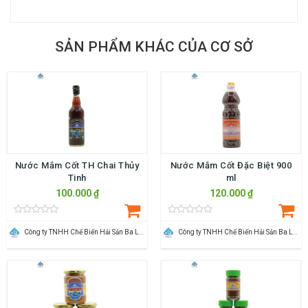
SẢN PHẨM KHÁC CỦA CƠ SỞ
Nước Mắm Cốt TH Chai Thủy
Nước Mắm Cốt Đặc Biệt 900
Tinh
ml
100.000 ₫
120.000 ₫
Công ty TNHH Chế Biến Hải Sản Ba Làng
Công ty TNHH Chế Biến Hải Sản Ba Làng