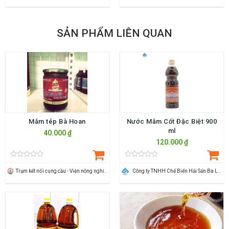
SẢN PHẨM LIÊN QUAN
Mắm tép Bà Hoan
Nước Mắm Cốt Đặc Biệt 900
ml
40.000 ₫
120.000 ₫
Trạm kết nối cung cầu - Viện nông nghiệp Thanh Hoá
Công ty TNHH Chế Biến Hải Sản Ba Làng