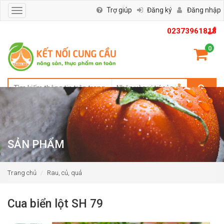
Trợ giúp
Đăng ký
Đăng nhập
Toggle
navigation
02373961818
0
SẢN PHẨM
Trang chủ
Rau, củ, quả
Cua biển lột SH 79