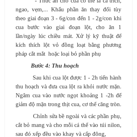
- Thức ăn cho cua có thể là cá trích,
ngao, vẹm,... Khẩu phần ăn thay đổi tùy
theo giai đoạn 3 - 6g/con đến 1 - 2g/con khi
cua bước vào giai đoạn lột, cho ăn 1
lần/ngày lúc chiều mát. Xử lý kỹ thuật để
kích thích lột vỏ đồng loạt bằng phương
pháp cắt mắt hoặc loại bỏ phần phụ
Bước 4: Thu hoạch
Sau khi cua lột được 1 - 2h tiến hành
thu hoạch và đưa cua lột ra khỏi nước mặn.
Ngâm cua vào nước ngọt khoảng 1 -2h để
giảm độ mặn trong thịt cua, cơ thể căng tròn.
Chỉnh sửa bề ngoài và các phần phụ,
cắt bỏ mang và cho mỗi cá thể vào túi nilon,
sau đó xếp đều vào khay và cấp đông,