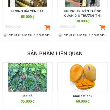
HƯƠNG BÀI YÊN CÁT
HƯƠNG TRUYỀN THỐNG
QUÁN GIÒ TRƯỜNG THI
85.000 ₫
30.000 ₫
Trạm kết nối cung cầu - Viện nông nghiệp Thanh Hoá
Trạm kết nối cung cầu - Viện nông nghiệp Thanh Hoá
SẢN PHẨM LIÊN QUAN
Bắp cải
Xoài cát chu
35.000 ₫
60.000 ₫