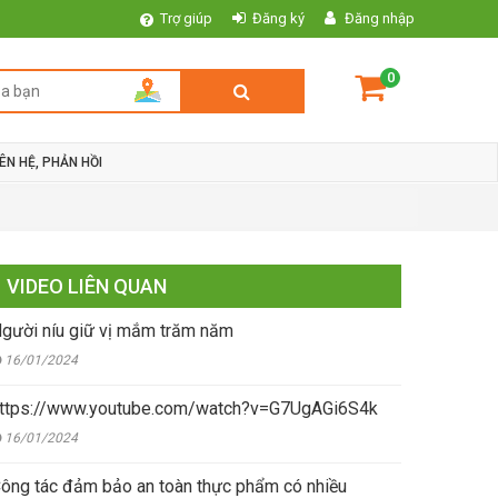
Trợ giúp
Đăng ký
Đăng nhập
0
IÊN HỆ, PHẢN HỒI
VIDEO LIÊN QUAN
gười níu giữ vị mắm trăm năm
16/01/2024
ttps://www.youtube.com/watch?v=G7UgAGi6S4k
16/01/2024
ông tác đảm bảo an toàn thực phẩm có nhiều