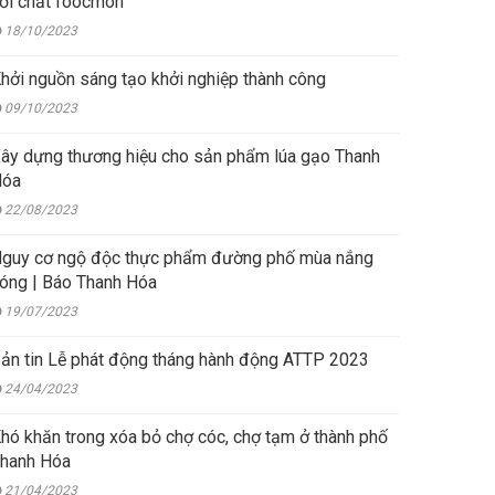
ới chất foocmon
18/10/2023
hởi nguồn sáng tạo khởi nghiệp thành công
09/10/2023
ây dựng thương hiệu cho sản phẩm lúa gạo Thanh
Hóa
22/08/2023
guy cơ ngộ độc thực phẩm đường phố mùa nắng
óng | Báo Thanh Hóa
19/07/2023
ản tin Lễ phát động tháng hành động ATTP 2023
24/04/2023
hó khăn trong xóa bỏ chợ cóc, chợ tạm ở thành phố
hanh Hóa
21/04/2023