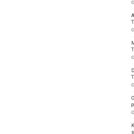
A
T
M
T
D
T
C
p
K
s