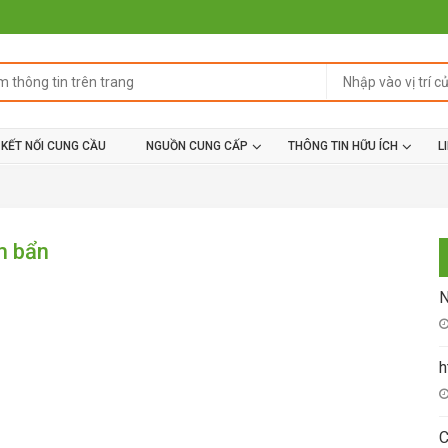
KẾT NỐI CUNG CẦU
NGUỒN CUNG CẤP
THÔNG TIN HỮU ÍCH
L
m bẩn
N
h
C