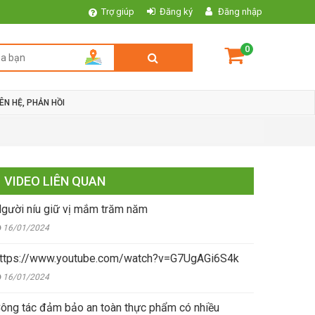
Trợ giúp
Đăng ký
Đăng nhập
0
IÊN HỆ, PHẢN HỒI
VIDEO LIÊN QUAN
gười níu giữ vị mắm trăm năm
16/01/2024
ttps://www.youtube.com/watch?v=G7UgAGi6S4k
16/01/2024
ông tác đảm bảo an toàn thực phẩm có nhiều