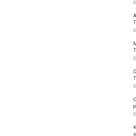
A
T
M
T
D
T
C
p
K
s