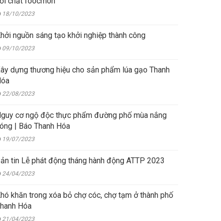
ới chất foocmon
18/10/2023
hởi nguồn sáng tạo khởi nghiệp thành công
09/10/2023
ây dựng thương hiệu cho sản phẩm lúa gạo Thanh
Hóa
22/08/2023
guy cơ ngộ độc thực phẩm đường phố mùa nắng
óng | Báo Thanh Hóa
19/07/2023
ản tin Lễ phát động tháng hành động ATTP 2023
24/04/2023
hó khăn trong xóa bỏ chợ cóc, chợ tạm ở thành phố
hanh Hóa
21/04/2023