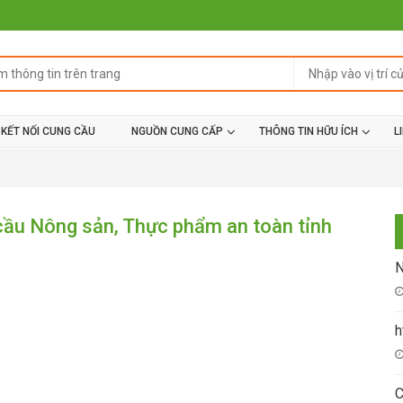
KẾT NỐI CUNG CẦU
NGUỒN CUNG CẤP
THÔNG TIN HỮU ÍCH
L
cầu Nông sản, Thực phẩm an toàn tỉnh
N
h
C