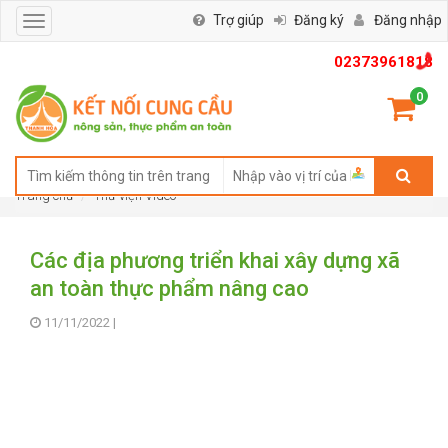
Trợ giúp
Đăng ký
Đăng nhập
Toggle
navigation
02373961818
0
Trang chủ
Thư viện Video
Các địa phương triển khai xây dựng xã
an toàn thực phẩm nâng cao
11/11/2022
|