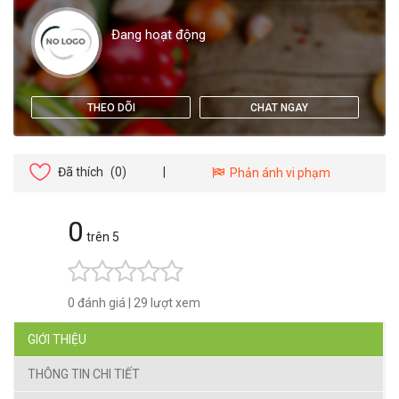
Đang hoạt động
THEO DÕI
CHAT NGAY
Đã thích
(0)
|
Phản ánh vi phạm
0
trên 5
0 đánh giá
|
29 lượt xem
GIỚI THIỆU
THÔNG TIN CHI TIẾT