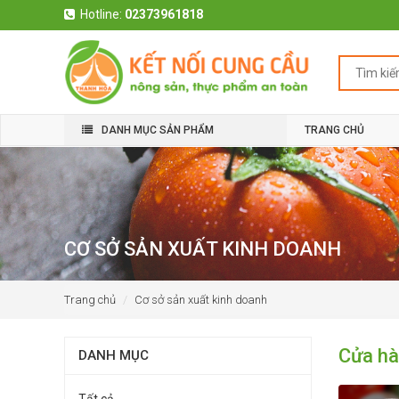
Hotline:
02373961818
DANH MỤC SẢN PHẨM
TRANG CHỦ
CƠ SỞ SẢN XUẤT KINH DOANH
Trang chủ
Cơ sở sản xuất kinh doanh
Cửa hà
DANH MỤC