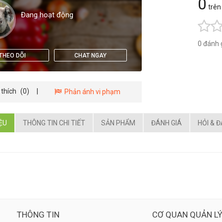
0
trên
Đang hoạt động
0 đánh 
THEO DÕI
CHAT NGAY
 thích
(0)
|
Phản ánh vi phạm
IỆU
THÔNG TIN CHI TIẾT
SẢN PHẨM
ĐÁNH GIÁ
HỎI & 
THÔNG TIN
CƠ QUAN QUẢN L