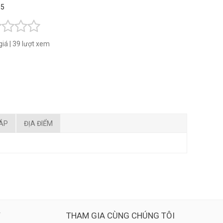
 5
giá
|
39 lượt xem
ĐÁP
ĐỊA ĐIỂM
Ý
THAM GIA CÙNG CHÚNG TÔI