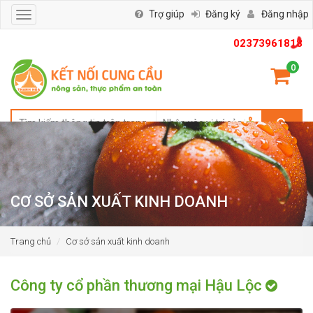
Trợ giúp
Đăng ký
Đăng nhập
Toggle
navigation
02373961818
0
CƠ SỞ SẢN XUẤT KINH DOANH
Trang chủ
Cơ sở sản xuất kinh doanh
Công ty cổ phần thương mại Hậu Lộc