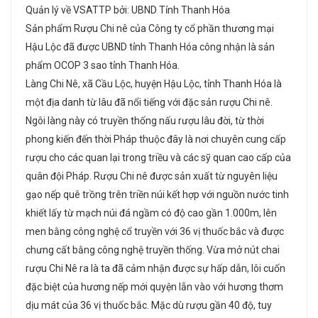
Quản lý về VSATTP bởi: UBND Tỉnh Thanh Hóa
Sản phẩm Rượu Chi nê của Công ty cổ phần thương mại
Hậu Lộc đã được UBND tỉnh Thanh Hóa công nhận là sản
phẩm OCOP 3 sao tỉnh Thanh Hóa.
Làng Chi Nê, xã Cầu Lộc, huyện Hậu Lộc, tỉnh Thanh Hóa là
một địa danh từ lâu đã nổi tiếng với đặc sản rượu Chi nê.
Ngôi làng này có truyền thống nấu rượu lâu đời, từ thời
phong kiến đến thời Pháp thuộc đây là nơi chuyên cung cấp
rượu cho các quan lại trong triều và các sỹ quan cao cấp của
quân đội Pháp. Rượu Chi nê được sản xuất từ nguyên liệu
gạo nếp quê trồng trên triền núi kết hợp với nguồn nước tinh
khiết lấy từ mạch núi đá ngầm có độ cao gần 1.000m, lên
men bằng công nghệ cổ truyền với 36 vị thuốc bắc và được
chưng cất bằng công nghệ truyền thống. Vừa mở nút chai
rượu Chi Nê ra là ta đã cảm nhận được sự hấp dẫn, lôi cuốn
đặc biệt của hương nếp mới quyện lẫn vào với hương thơm
dịu mát của 36 vị thuốc bắc. Mặc dù rượu gần 40 độ, tuy