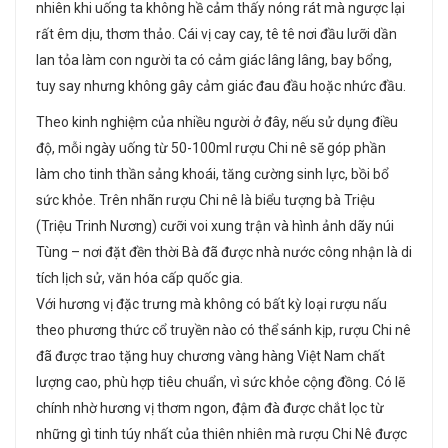
nhiên khi uống ta không hề cảm thấy nóng rát mà ngược lại
rất êm dịu, thơm thảo. Cái vị cay cay, tê tê nơi đầu lưỡi dần
lan tỏa làm con người ta có cảm giác lâng lâng, bay bổng,
tuy say nhưng không gây cảm giác đau đầu hoặc nhức đầu.
Theo kinh nghiệm của nhiều người ở đây, nếu sử dụng điều
độ, mỗi ngày uống từ 50-100ml rượu Chi nê sẽ góp phần
làm cho tinh thần sảng khoái, tăng cường sinh lực, bồi bổ
sức khỏe. Trên nhãn rượu Chi nê là biểu tượng bà Triệu
(Triệu Trinh Nương) cưỡi voi xung trận và hình ảnh dãy núi
Tùng – nơi đặt đền thời Bà đã được nhà nước công nhận là di
tích lịch sử, văn hóa cấp quốc gia.
Với hương vị đặc trưng mà không có bất kỳ loại rượu nấu
theo phương thức cổ truyền nào có thể sánh kịp, rượu Chi nê
đã được trao tặng huy chương vàng hàng Việt Nam chất
lượng cao, phù hợp tiêu chuẩn, vì sức khỏe cộng đồng. Có lẽ
chính nhờ hương vị thơm ngon, đậm đà được chắt lọc từ
những gì tinh túy nhất của thiên nhiên mà rượu Chi Nê được