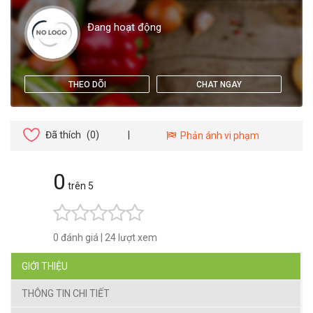
Đang hoạt động
THEO DÕI
CHAT NGAY
Đã thích
(0)
|
Phản ánh vi phạm
0
trên 5
0 đánh giá
|
24 lượt xem
GIỚI THIỆU
THÔNG TIN CHI TIẾT