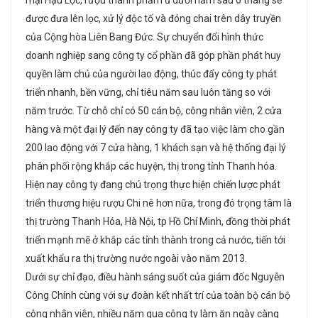
mại Hậu Lộc, rượu thành phẩm ủ dưới hầm sau 6 tháng sẽ
được đưa lên lọc, xử lý độc tố và đóng chai trên dây truyền
của Cộng hòa Liên Bang Đức. Sự chuyển đổi hình thức
doanh nghiệp sang công ty cổ phần đã góp phần phát huy
quyền làm chủ của người lao động, thúc đẩy công ty phát
triển nhanh, bền vững, chỉ tiêu năm sau luôn tăng so với
năm trước. Từ chỗ chỉ có 50 cán bộ, công nhân viên, 2 cửa
hàng và một đại lý đến nay công ty đã tạo việc làm cho gần
200 lao động với 7 cửa hàng, 1 khách sạn và hệ thống đại lý
phân phối rộng khắp các huyện, thị trong tỉnh Thanh hóa.
Hiện nay công ty đang chú trọng thực hiện chiến lược phát
triển thương hiệu rượu Chi nê hơn nữa, trong đó trọng tâm là
thị trường Thanh Hóa, Hà Nội, tp Hồ Chí Minh, đồng thời phát
triển mạnh mẽ ở khắp các tỉnh thành trong cả nước, tiến tới
xuất khẩu ra thị trường nước ngoài vào năm 2013.
Dưới sự chỉ đạo, điều hành sáng suốt của giám đốc Nguyễn
Công Chính cùng với sự đoàn kết nhất trí của toàn bộ cán bộ
công nhân viên, nhiều năm qua công ty làm ăn ngày càng