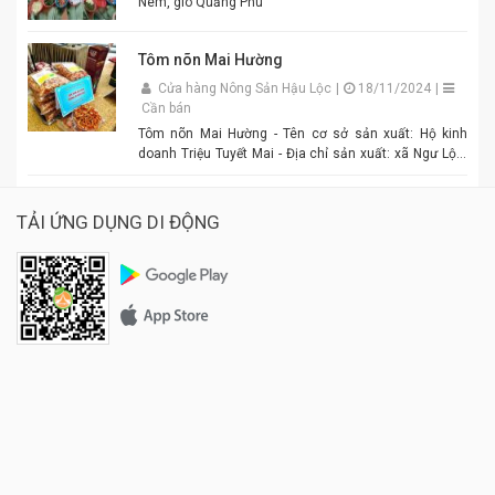
Nem, giò Quảng Phú
Tôm nõn Mai Hường
Cửa hàng Nông Sản Hậu Lộc
|
18/11/2024
|
Cần bán
Tôm nõn Mai Hường - Tên cơ sở sản xuất: Hộ kinh
doanh Triệu Tuyết Mai - Địa chỉ sản xuất: xã Ngư Lộc,
huyện Hậu Lộc. - Điện thoại: 0977.886.039 - Chủ cơ sở:
Triệu Tuyết Mai - Mô tả sản phẩm: là sản phẩm OCOP. -
Giá: 600.000 đồng - 1.500.000 đồng/tùy size
TẢI ỨNG DỤNG DI ĐỘNG