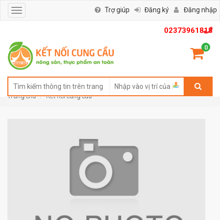
Trợ giúp
Đăng ký
Đăng nhập
Toggle
navigation
02373961818
0
Trang chủ
Kết nối cung cầu