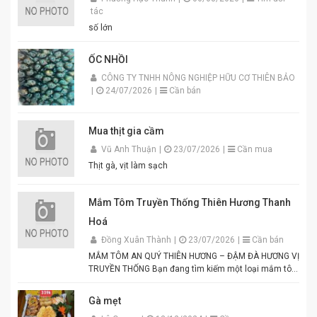
tác
số lớn
ỐC NHỒI
CÔNG TY TNHH NÔNG NGHIỆP HỮU CƠ THIÊN BẢO
|
24/07/2026
|
Cần bán
Mua thịt gia cầm
Vũ Anh Thuận
|
23/07/2026
|
Cần mua
Thịt gà, vịt làm sạch
Mắm Tôm Truyền Thống Thiên Hương Thanh
Hoá
Đồng Xuân Thành
|
23/07/2026
|
Cần bán
MẮM TÔM AN QUÝ THIÊN HƯƠNG – ĐẬM ĐÀ HƯƠNG VỊ
TRUYỀN THỐNG Bạn đang tìm kiếm một loại mắm tôm
thơm ngon, chuẩn vị để chế biến các món ăn hấp dẫn?
Mắm tôm An Quý Thiên Hương chính là lựa chọn hoàn
Gà mẹt
hảo cho mọi gia đình Việt. Được sản xuất từ tôm tươi