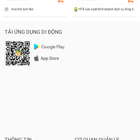
mía tím kim tân
HTX sản xuất kinh doanh dịch vụ tổng hợp cây ăn quả có múi xã Bắc Lương
TẢI ỨNG DỤNG DI ĐỘNG
THÔNG TIN
CƠ QUAN QUẢN LÝ