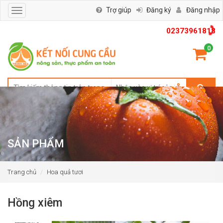
Trợ giúp
Đăng ký
Đăng nhập
Toggle
navigation
02373961818
0
SẢN PHẨM
Trang chủ
Hoa quả tươi
Hồng xiêm