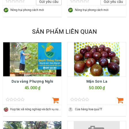
Gửi yêu cầu
Gửi yêu cầu
Nông trại phong cách mới
Nông trại phong cách mới
SẢN PHẨM LIÊN QUAN
Dưa vàng Phượng Nghi
Mận Sơn La
45.000 ₫
50.000 ₫
Hợp tác xã nông nghiệp và dịch vụ xuân du
Cửa hàng hoa quả TT