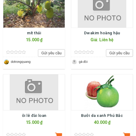
mít thái
Dwakim hoàng hậu
15.000 ₫
Giá: Liên hệ
Gửi yêu cầu
Gửi yêu cầu
dotrongquang
gà đồi
ôi lê đài loan
Bưởi da xanh Phú Bắc
15.000 ₫
40.000 ₫