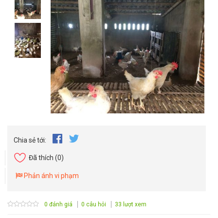
Chia sẻ tới:
Đã thích
(0)
Phản ánh vi phạm
0 đánh giá
0 câu hỏi
33 lượt xem