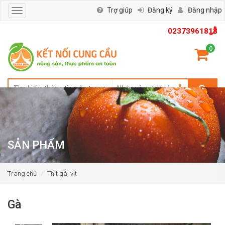
Trợ giúp
Đăng ký
Đăng nhập
Toggle
navigation
02373961818
0
SẢN PHẨM
Trang chủ
Thịt gà, vịt
Gà