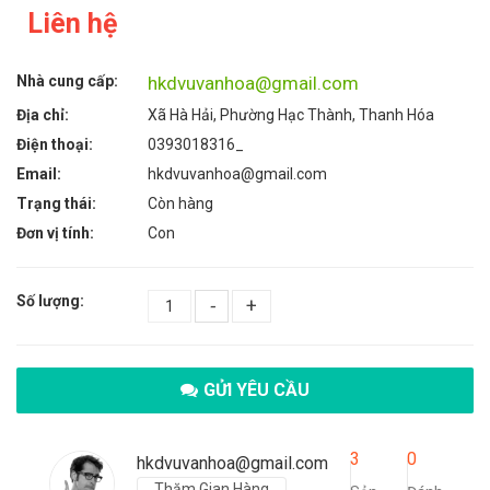
Liên hệ
Nhà cung cấp:
hkdvuvanhoa@gmail.com
Địa chỉ:
Xã Hà Hải, Phường Hạc Thành, Thanh Hóa
Điện thoại:
0393018316_
Email:
hkdvuvanhoa@gmail.com
Trạng thái:
Còn hàng
Đơn vị tính:
Con
Số lượng:
-
+
GỬI YÊU CẦU
3
0
hkdvuvanhoa@gmail.com
Thăm Gian Hàng