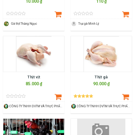
10.000 ₫
110 ₫
Gà thịt Thắng Ngọc
Trại gà Minh Lý
Thịt vịt
Thịt gà
85.000 ₫
90.000 ₫
CÔNG TY TNHH DVTM VÀ THỰC PHẨM HN GREEN FARM
CÔNG TY TNHH DVTM VÀ THỰC PHẨM HN GREEN FARM