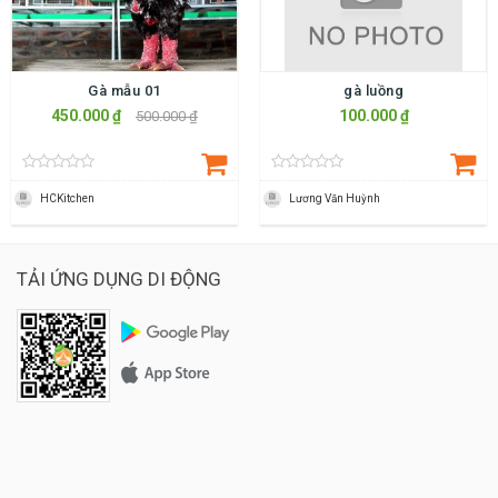
Gà mẫu 01
gà luồng
450.000 ₫
100.000 ₫
500.000 ₫
HCKitchen
Lương Văn Huỳnh
TẢI ỨNG DỤNG DI ĐỘNG