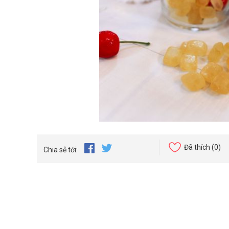
Đã thích
(0)
Chia sẻ tới: