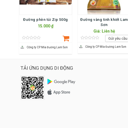
Đường phèn túi Zip 500g
Đường vàng tinh khiết Lam
Sơn
15.000 ₫
Giá: Liên hệ
Gửi yêu cầu
Công ty CP Mía Đường Lam Sơn
Công ty CP Mía Đường Lam Sơn
TẢI ỨNG DỤNG DI ĐỘNG