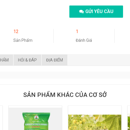
GỬI YÊU CẦU
12
1
Sản Phẩm
Đánh Giá
PHẨM
HỎI & ĐÁP
ĐỊA ĐIỂM
SẢN PHẨM KHÁC CỦA CƠ SỞ