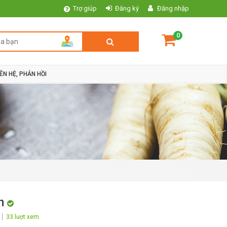
Trợ giúp
Đăng ký
Đăng nhập
0
IÊN HỆ, PHẢN HỒI
ơn
33 lượt xem