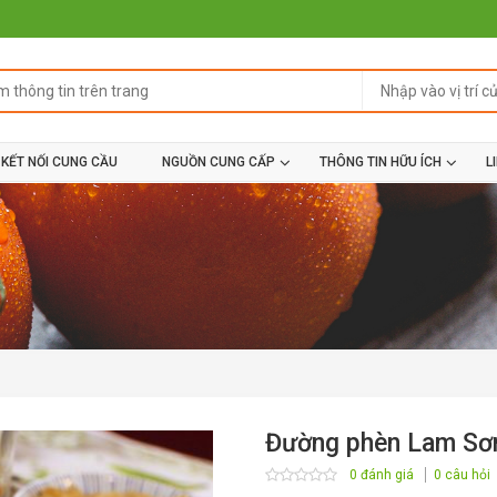
KẾT NỐI CUNG CẦU
NGUỒN CUNG CẤP
THÔNG TIN HỮU ÍCH
L
Đường phèn Lam S
0 đánh giá
0 câu hỏi