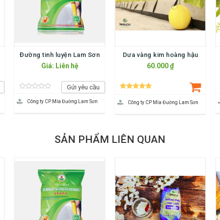
Đường tinh luyện Lam Sơn
Dưa vàng kim hoàng hậu
Giá: Liên hệ
60.000 ₫
Gửi yêu cầu
Công ty CP Mía Đường Lam Sơn
Công ty CP Mía Đường Lam Sơn
SẢN PHẨM LIÊN QUAN