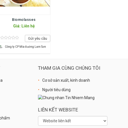
Biomolasses
Giá: Liên hệ
Gửi yêu cầu
Công ty CP Mía Đường Lam Sơn
Ý
THAM GIA CÙNG CHÚNG TÔI
óa
Cơ sở sản xuất, kinh doanh
Người tiêu dùng
LIÊN KẾT WEBSITE
n phẩm