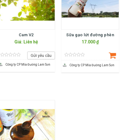
Cam V2
Sữa gạo lứt đường phèn
Giá: Liên hệ
17.000 ₫
Gửi yêu cầu
Công ty CP Mía Đường Lam Sơn
Công ty CP Mía Đường Lam Sơn