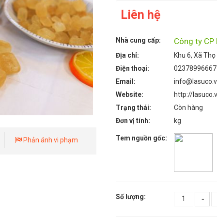
Liên hệ
Nhà cung cấp:
Công ty CP
Địa chỉ:
Khu 6, Xã Thọ
Điện thoại:
02378996667
Email:
info@lasuco.
Website:
http://lasuco.
Trạng thái:
Còn hàng
Đơn vị tính:
kg
Tem nguồn gốc:
Phản ánh vi phạm
Số lượng:
-