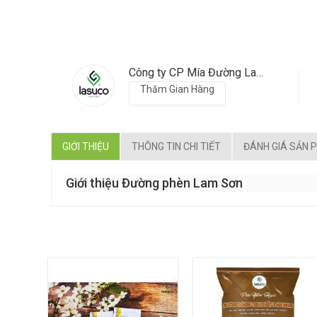
Công ty CP Mía Đường Lam Sơn
Thăm Gian Hàng
GIỚI THIỆU
THÔNG TIN CHI TIẾT
ĐÁNH GIÁ SẢN 
Giới thiệu Đường phèn Lam Sơn