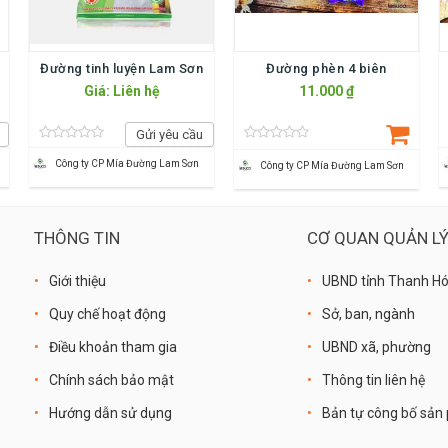
Đường tinh luyện Lam Sơn
Đường phèn 4 biên
Giá: Liên hệ
11.000 ₫
Gửi yêu cầu
Công ty CP Mía Đường Lam Sơn
Công ty CP Mía Đường Lam Sơn
THÔNG TIN
CƠ QUAN QUẢN L
Giới thiệu
UBND tỉnh Thanh H
Quy chế hoạt động
Sở, ban, ngành
Điều khoản tham gia
UBND xã, phường
Chính sách bảo mật
Thông tin liên hệ
Hướng dẫn sử dụng
Bản tự công bố sả