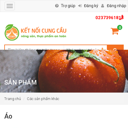
Trợ giúp
Đăng ký
Đăng nhập
Toggle
navigation
02373961818
0
SẢN PHẨM
Trang chủ
Các sản phẩm khác
Áo